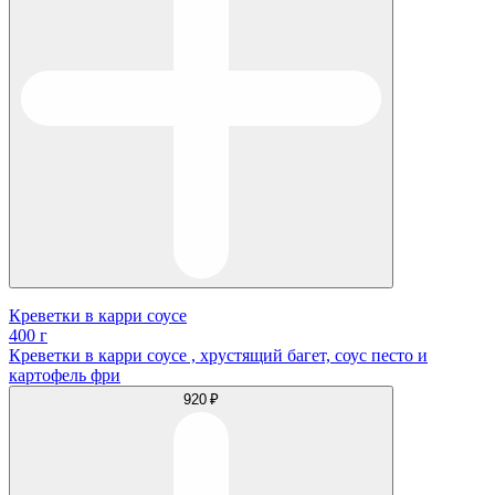
Креветки в карри соусе
400 г
Креветки в карри соусе , хрустящий багет, соус песто и
картофель фри
920 ₽