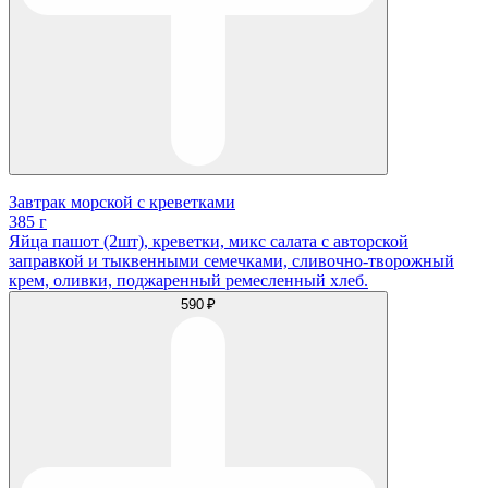
Завтрак морской с креветками
385 г
Яйца пашот (2шт), креветки, микс салата с авторской
заправкой и тыквенными семечками, сливочно-творожный
крем, оливки, поджаренный ремесленный хлеб.
590 ₽