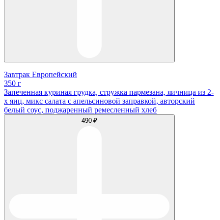
Завтрак Европейский
350 г
Запеченная куриная грудка, стружка пармезана, яичница из 2-
х яиц, микс салата с апельсиновой заправкой, авторский
белый соус, поджаренный ремесленный хлеб
490 ₽