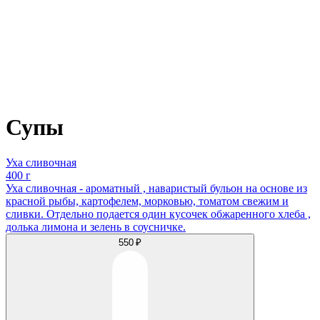
Супы
Уха сливочная
400 г
Уха сливочная - ароматный , наваристый бульон на основе из
красной рыбы, картофелем, морковью, томатом свежим и
сливки. Отдельно подается один кусочек обжаренного хлеба ,
долька лимона и зелень в соусничке.
550 ₽